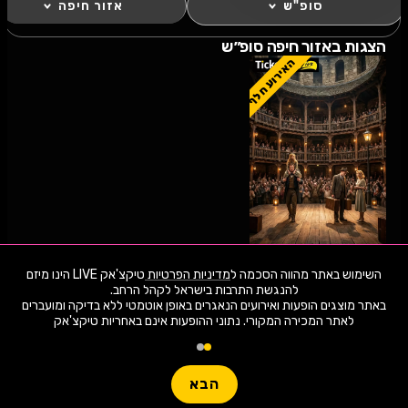
סופ"ש
אזור חיפה
הצגות באזור חיפה סופ״ש
האירוע חלף
06.8.26
חמישי
20:30
השימוש באתר מהווה הסכמה ל
מדיניות הפרטיות
טיקצ'אק LIVE הינו מיזם
לילסדה
באתר מוצגים הופעות ואירועים הנאגרים באופן אוטמטי ללא בדיקה ומועברים
לאתר המכירה המקורי. נתוני ההופעות אינם באחריות טיקצ'אק
1,942 ארועי live כרגע
היכל התרבות נשר
חפשו הופעה
הבא