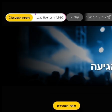
ים
מחזמר
חזנות
כדורגל
עוד
חפשו הופעה
1,960 ארועי live כרגע