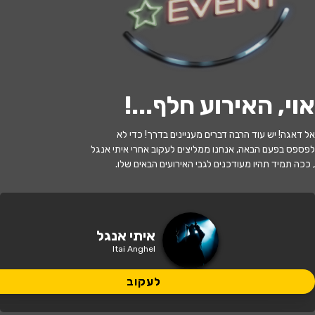
לעקוב
האירוע חלף
אוי, האירוע חלף...
!
איתי אנגל מבט מבפנים: ישראל בין איראן,
אל דאגה! יש עוד הרבה דברים מעניינים בדרך! כדי לא
חמאס וסוריה
לפספס בפעם הבאה, אנחנו ממליצים לעקוב אחרי איתי אנגל
, ככה תמיד תהיו מעודכנים לגבי האירועים הבאים שלו.
21:30 | 13.07
מתי?
חיפה
•
זאפה חיפה
איפה?
איתי אנגל
Itai Anghel
98 ₪ - 83 ₪
כמה עולה?
לעקוב