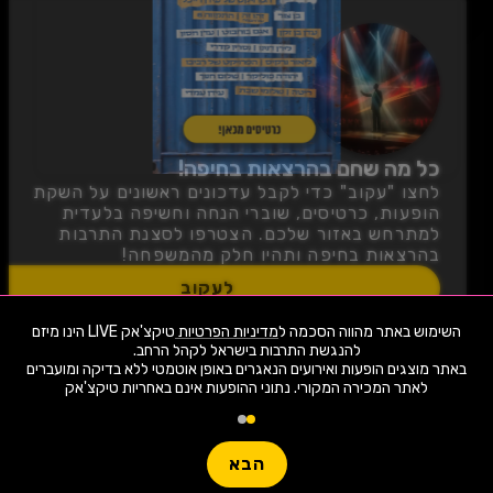
כל מה שחם בהרצאות בחיפה!
לחצו "עקוב" כדי לקבל עדכונים ראשונים על השקת
הופעות, כרטיסים, שוברי הנחה וחשיפה בלעדית
למתרחש באזור שלכם. הצטרפו לסצנת התרבות
בהרצאות בחיפה ותהיו חלק מהמשפחה!
לעקוב
השימוש באתר מהווה הסכמה ל
מדיניות הפרטיות
טיקצ'אק LIVE הינו מיזם
שימו -💓- נתוני ההופעות המוצגים עודכנו על ידי בינה מלאכותית מאתר המכירה
באתר מוצגים הופעות ואירועים הנאגרים באופן אוטמטי ללא בדיקה ומועברים
המקורי. יתכנו טעויות ושינויים.
לאתר המכירה המקורי. נתוני ההופעות אינם באחריות טיקצ'אק
טיקצ'אק LIVE לא מוכרת כרטיסים למופע זה ולא לוקחת אחריות על
1,958 ארועי live כרגע
המידע, המיקום המחירים או כל מידע אחר הקשור לאירוע!
יש לבדוק היטב באתר המכירה בפועל לפני הרכישה!
חפשו הופעה
עוד מידע
הבא
Live
פופולריים השבוע
קטגו