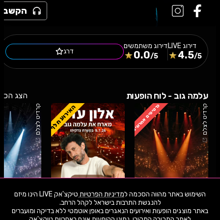
הקשב
דירוג
LIVE
דירוג משתמשים
דרג
0.0
4.5
/5
/5
עלמה גוב - לוח הופעות
הצג הכל
כרטיסים אחרונים
האירוע חלף
קרדיט לצלם
קרדיט לצלם
השימוש באתר מהווה הסכמה ל
מדיניות הפרטיות
טיקצ'אק LIVE הינו מיזם
באתר מוצגים הופעות ואירועים הנאגרים באופן אוטמטי ללא בדיקה ומועברים
25.8.26
שלישי
21:00
09.7.26
חמישי
21:00
12.5.26
שליש
לאתר המכירה המקורי. נתוני ההופעות אינם באחריות טיקצ'אק