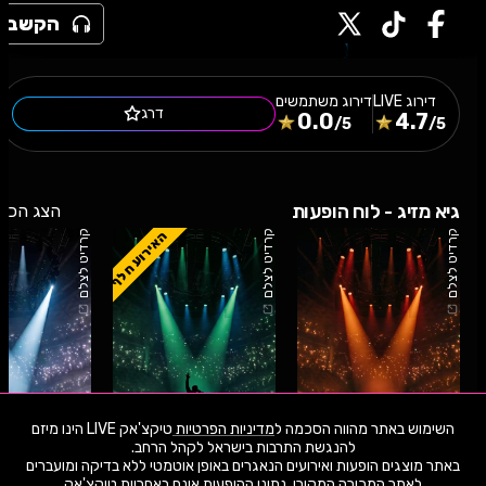
הקשב
דירוג
LIVE
דירוג משתמשים
דרג
0.0
4.7
/5
/5
גיא מזיג - לוח הופעות
הצג הכל
האירוע חלף
קרדיט לצלם
קרדיט לצלם
קרדיט לצלם
השימוש באתר מהווה הסכמה ל
מדיניות הפרטיות
טיקצ'אק LIVE הינו מיזם
באתר מוצגים הופעות ואירועים הנאגרים באופן אוטמטי ללא בדיקה ומועברים
22.10.26
חמישי
21:00
01.8.26
שבת
21:30
06.6.26
שבת
לאתר המכירה המקורי. נתוני ההופעות אינם באחריות טיקצ'אק