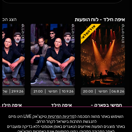
איפה הילד - לוח הופעות
הצג הכל
אזל המלאי
קרדיט לצלם
קרדיט לצלם
קרדיט לצלם
06.8.26
חמישי
20:00
10.9.26
חמישי
21:00
29.9.26
שליש
חמישי בפארק -
איפה הילד
איפה הילד
איפה הילד מארחים
את דנה ברגר
השימוש באתר מהווה הסכמה ל
מדיניות הפרטיות
טיקצ'אק LIVE הינו מיזם
פארק הנצח Ramat HaSharon
קו רקיע מתחם הופעות פארק אריאל שרון
הופעות בהשתתפות איפה הילד
באתר מוצגים הופעות ואירועים הנאגרים באופן אוטמטי ללא בדיקה ומועברים
לאתר המכירה המקורי. נתוני ההופעות אינם באחריות טיקצ'אק