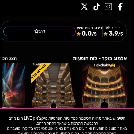
דירוג
LIVE
דירוג משתמשים
דרג
0.0
3.9
/5
/5
אלמוג בוקר - לוח הופעות
הצג הכל
האירוע חלף
השימוש באתר מהווה הסכמה ל
מדיניות הפרטיות
טיקצ'אק LIVE הינו מיזם
באתר מוצגים הופעות ואירועים הנאגרים באופן אוטמטי ללא בדיקה ומועברים
06.9.26
ראשון
20:30
19.5.26
שלישי
11:00
22.12.25
שני
לאתר המכירה המקורי. נתוני ההופעות אינם באחריות טיקצ'אק