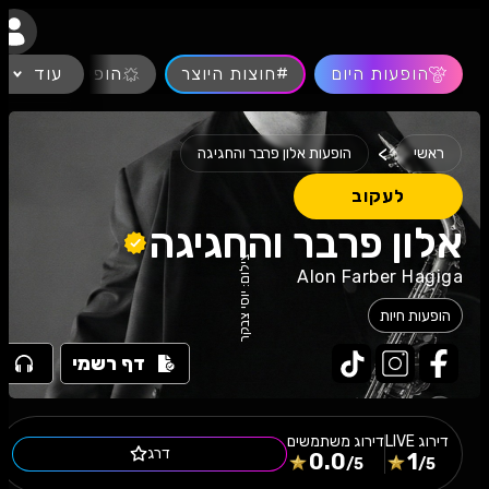
נגישות
הופעות היום
#חוצות היוצר
עוד
הופעות חיות
>
ראשי
הופעות אלון פרבר והחגיגה
לעקוב
אלון פרבר והחגיגה
צילום: יוסי צבקר
Alon Farber Hagiga
הופעות חיות
דף רשמי
דירוג
LIVE
דירוג משתמשים
דרג
0.0
1
/5
/5