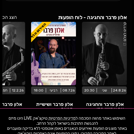
אלון פרבר והחגיגה - לוח הופעות
הצג הכל
האירוע חלף
קרדיט לצלם
24.8.26
שני
20:30
08.7.26
רביעי
18:00
12.2.26
חמיש
אלון פרבר והחגיגה
אלון פרבר ושישיית
אלון פרבר 
עם אבישי כהן
חגיגה
השימוש באתר מהווה הסכמה ל
מדיניות הפרטיות
טיקצ'אק LIVE הינו מיזם
שבלול ג'אז תל אביב
הגנה פינת צנחנים, פרדס חנה
שימו -💓- נתוני ההופעות המוצגים עודכנו על ידי בינה מלאכותית מאתר המכירה
באתר מוצגים הופעות ואירועים הנאגרים באופן אוטמטי ללא בדיקה ומועברים
המקורי. יתכנו טעויות ושינויים.
לאתר המכירה המקורי. נתוני ההופעות אינם באחריות טיקצ'אק