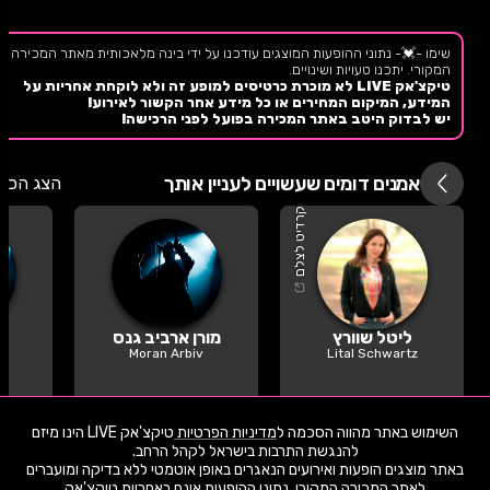
י
ל
ו
ם
:
ג
ב
ר
י
א
ל
ב
ה
ר
ל
י
,
ו
י
ק
י
פ
ד
י
ה
,
מ
ו
פ
ץ
ב
ר
י
ש
י
ו
ן
C
C
B
Y
-
S
A
3
.
שימו -💓- נתוני ההופעות המוצגים עודכנו על ידי בינה מלאכותית מאתר המכירה
המקורי. יתכנו טעויות ושינויים.
טיקצ'אק LIVE לא מוכרת כרטיסים למופע זה ולא לוקחת אחריות על
המידע, המיקום המחירים או כל מידע אחר הקשור לאירוע!
יש לבדוק היטב באתר המכירה בפועל לפני הרכישה!
אמנים דומים שעשויים לעניין אותך
הצג הכל
קרדיט לצלם
ליטל שוורץ
מורן ארביב גנס
Moran Arbiv
Lital Schwartz
השימוש באתר מהווה הסכמה ל
מדיניות הפרטיות
טיקצ'אק LIVE הינו מיזם
באתר מוצגים הופעות ואירועים הנאגרים באופן אוטמטי ללא בדיקה ומועברים
לאתר המכירה המקורי. נתוני ההופעות אינם באחריות טיקצ'אק