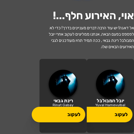
אוי, האירוע חלף...
!
אל דאגה! יש עוד הרבה דברים מעניינים בדרך! כדי לא
לפספס בפעם הבאה, אנחנו ממליצים לעקוב אחרי יובל
האירוע חלף
המבולבל רינת גבאי , ככה תמיד תהיו מעודכנים לגבי
האירועים הבאים שלו.
הללויה – חגיגה ישראלית – יובל המבולבל
ורינת גבאי - חנוכה 2025!
17:45 | 17.12
מתי?
חולון
•
תיאטרון חולון
איפה?
יובל המבולבל
רינת גבאי
Rinat Gabay
Yuval Hamevulbal
109 ₪ - 89 ₪
לעקוב
לעקוב
כמה עולה?