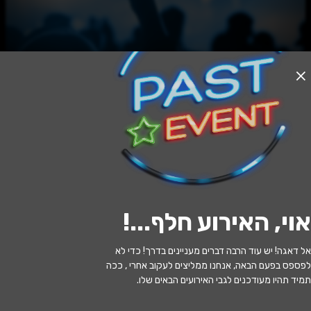
האירוע חלף
ג'ינג'י
17:00 | 11.05
מתי?
אוי, האירוע חלף...
!
בית שמש
•
היכל התרבות בית שמש
איפה?
אל דאגה! יש עוד הרבה דברים מעניינים בדרך! כדי לא
70 ₪ - 65 ₪
כמה עולה?
לפספס בפעם הבאה, אנחנו ממליצים לעקוב אחרי , ככה
תמיד תהיו מעודכנים לגבי האירועים הבאים שלו.