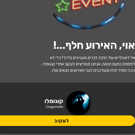
לעקוב
אוי, האירוע חלף...
!
האירוע חלף
אל דאגה! יש עוד הרבה דברים מעניינים בדרך! כדי לא
קוגומלו שכחו אותי בגונגל
לפספס בפעם הבאה, אנחנו ממליצים לעקוב אחרי קוגומלו ,
ככה תמיד תהיו מעודכנים לגבי האירועים הבאים שלו.
17:30 | 05.07
מתי?
טבריה
•
היכל התרבות טבריה
איפה?
קוגומלו
Cogomelo
95 ₪ - 49 ₪
כמה עולה?
לעקוב