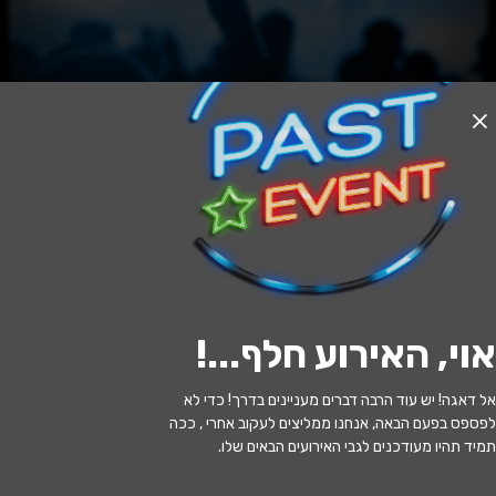
האירוע חלף
סיפורו של פרדיננד
17:00 | 30.07
מתי?
אוי, האירוע חלף...
!
ראש העין
•
אולם סימפוניה ראש העין
איפה?
אל דאגה! יש עוד הרבה דברים מעניינים בדרך! כדי לא
45 ₪
כמה עולה?
לפספס בפעם הבאה, אנחנו ממליצים לעקוב אחרי , ככה
תמיד תהיו מעודכנים לגבי האירועים הבאים שלו.