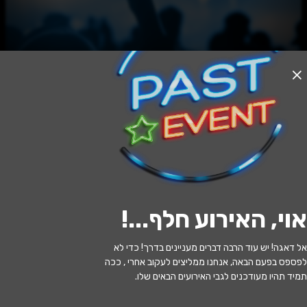
האירוע חלף
החולה ההודי
20:30 | 04.08
מתי?
אוי, האירוע חלף...
!
ראש העין
•
היכל התרבות ראש העין
איפה?
אל דאגה! יש עוד הרבה דברים מעניינים בדרך! כדי לא
190 ₪ - 95 ₪
כמה עולה?
לפספס בפעם הבאה, אנחנו ממליצים לעקוב אחרי , ככה
תמיד תהיו מעודכנים לגבי האירועים הבאים שלו.