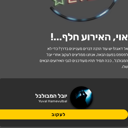
לעקוב
אוי, האירוע חלף...
!
האירוע חלף
אל דאגה! יש עוד הרבה דברים מעניינים בדרך! כדי לא
לפספס בפעם הבאה, אנחנו ממליצים לעקוב אחרי יובל
יובל המבולבל - בהצגה המסע אל הכוכב
המבולבל , ככה תמיד תהיו מעודכנים לגבי האירועים הבאים
שלו.
17:30 | 14.05
מתי?
חיפה
•
מרכז קריגר
איפה?
יובל המבולבל
Yuval Hamevulbal
99 ₪ - 49 ₪
כמה עולה?
לעקוב