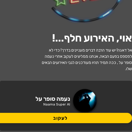
לעקוב
אוי, האירוע חלף...
!
האירוע חלף
אל דאגה! יש עוד הרבה דברים מעניינים בדרך! כדי לא
לפספס בפעם הבאה, אנחנו ממליצים לעקוב אחרי נעמה
רפונזל - בכיכובה של נעמה סופר על
סופר על , ככה תמיד תהיו מעודכנים לגבי האירועים הבאים
שלו.
17:00 | 04.08
מתי?
באר טוביה
•
היכל התרבות מועצה
נעמה סופר על
איפה?
אזורית באר טוביה
Naama Super Al
105 ₪ - 69 ₪
לעקוב
כמה עולה?