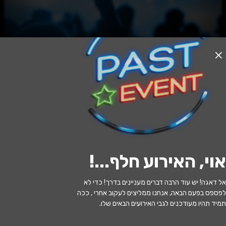
האירוע חלף
איה אאוץ' אווה
17:30 | 15.02
מתי?
אוי, האירוע חלף...
!
ירושלים
•
היכל התרבות בית העם
איפה?
אל דאגה! יש עוד הרבה דברים מעניינים בדרך! כדי לא
81 ₪ - 49 ₪
כמה עולה?
לפספס בפעם הבאה, אנחנו ממליצים לעקוב אחרי , ככה
תמיד תהיו מעודכנים לגבי האירועים הבאים שלו.