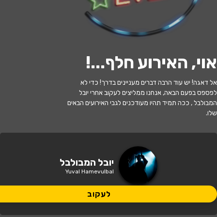
לעקוב
אוי, האירוע חלף...
!
האירוע חלף
אל דאגה! יש עוד הרבה דברים מעניינים בדרך! כדי לא
לפספס בפעם הבאה, אנחנו ממליצים לעקוב אחרי יובל
יובל המבולבל - בהצגה המסע אל הכוכב
המבולבל , ככה תמיד תהיו מעודכנים לגבי האירועים הבאים
שלו.
17:30 | 28.07
מתי?
בית שמש
•
היכל התרבות בית שמש
איפה?
יובל המבולבל
Yuval Hamevulbal
99 ₪ - 49 ₪
כמה עולה?
לעקוב