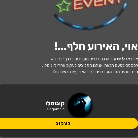
לעקוב
אוי, האירוע חלף...
!
האירוע חלף
אל דאגה! יש עוד הרבה דברים מעניינים בדרך! כדי לא
קוגומלו שכחו אותי בגונגל
לפספס בפעם הבאה, אנחנו ממליצים לעקוב אחרי קוגומלו ,
ככה תמיד תהיו מעודכנים לגבי האירועים הבאים שלו.
17:30 | 27.05
מתי?
כפר סבא
•
היכל התרבות כפר סבא
איפה?
קוגומלו
Cogomelo
95 ₪ - 49 ₪
כמה עולה?
לעקוב