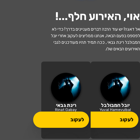
אוי, האירוע חלף...
!
אל דאגה! יש עוד הרבה דברים מעניינים בדרך! כדי לא
לפספס בפעם הבאה, אנחנו ממליצים לעקוב אחרי יובל
האירוע חלף
המבולבל רינת גבאי , ככה תמיד תהיו מעודכנים לגבי
האירועים הבאים שלו.
הללויה – חגיגה ישראלית – יובל המבולבל
ורינת גבאי - חנוכה 2025! | הללויה –
חגיגה ישראלית – יובל המבולבל ורינת
גבאי - חנוכה 2025! • שלישי
17:30 | 17.02
מתי?
17/02/2026
מעלה אדומים
•
היכל התרבות מעלה
יובל המבולבל
רינת גבאי
איפה?
אדומים
Rinat Gabay
Yuval Hamevulbal
לעקוב
לעקוב
109 ₪ - 89 ₪
כמה עולה?