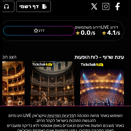
דף רשמי
דירוג
LIVE
דירוג משתמשים
דרג
0.0
4.1
/5
/5
עינת שרוף - לוח הופעות
הצג הכל
השימוש באתר מהווה הסכמה ל
מדיניות הפרטיות
טיקצ'אק LIVE הינו מיזם
באתר מוצגים הופעות ואירועים הנאגרים באופן אוטמטי ללא בדיקה ומועברים
28.8.26
שישי
14:00
26.9.26
שבת
22:00
28.9.26
שני
לאתר המכירה המקורי. נתוני ההופעות אינם באחריות טיקצ'אק