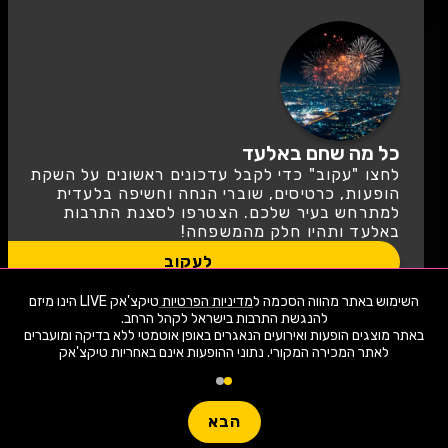
כל מה שחם באלעד
לחצו "עקוב" כדי לקבל עדכונים ראשונים על השקת
הופעות, כרטיסים, שוברי הנחה וחשיפה בלעדית
למתרחש בעיר שלכם. הצטרפו לסצנת התרבות
באלעד ותהיו חלק מהמשפחה!
לעקוב
השימוש באתר מהווה הסכמה ל
מדיניות הפרטיות
טיקצ'אק LIVE הינו מיזם
הכל על אלעד
באתר מוצגים הופעות ואירועים הנאגרים באופן אוטמטי ללא בדיקה ומועברים
לאתר המכירה המקורי. נתוני ההופעות אינם באחריות טיקצ'אק
1,907 ארועי live כרגע
צ
н
חפשו הופעה
י
ל
ו
ם
:
Ю
к
а
т
а
הבא