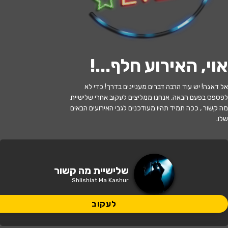
לעקוב
אוי, האירוע חלף...
!
האירוע חלף
אל דאגה! יש עוד הרבה דברים מעניינים בדרך! כדי לא
לפספס בפעם הבאה, אנחנו ממליצים לעקוב אחרי שלישיית
מה קשור
מה קשור , ככה תמיד תהיו מעודכנים לגבי האירועים הבאים
שלו.
21:00 | 31.12
מתי?
פתח תקווה
•
היכל התרבות פתח תקווה
איפה?
שלישיית מה קשור
Shlishiat Ma Kashur
149 ₪
כמה עולה?
לעקוב