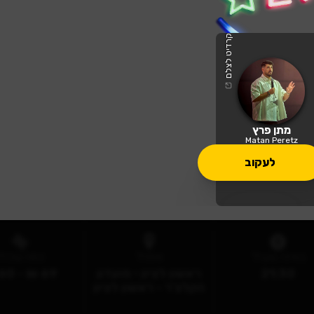
קרדיט לצלם
מתן פרץ
Matan Peretz
לעקוב