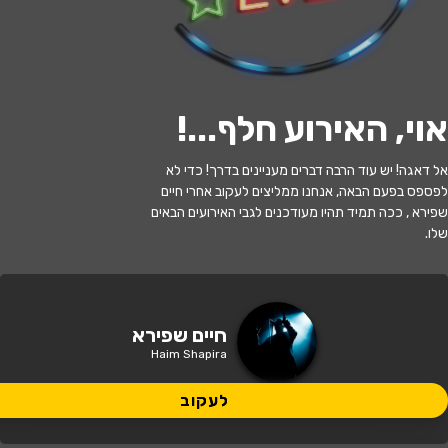
לעקוב
אוי, האירוע חלף...
!
האירוע חלף
אל דאגה! יש עוד הרבה דברים מעניינים בדרך! כדי לא
לפספס בפעם הבאה, אנחנו ממליצים לעקוב אחרי חיים
ד"ר חיים שפירא | המדריך לספקן המודרני
שפירא , ככה תמיד תהיו מעודכנים לגבי האירועים הבאים
שלו.
21:30 | 20.07
מתי?
הרצליה
•
זאפה הרצליה
איפה?
חיים שפירא
Haim Shapira
98 ₪ - 83 ₪
כמה עולה?
לעקוב