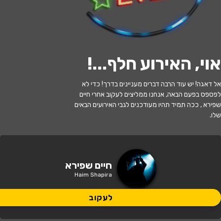
לעקוב
אוי, האירוע חלף...
!
אזל המלאי
אל דאגה! יש עוד הרבה דברים מעניינים בדרך! כדי לא
סינמה אישי ד''ר חיים שפירא + הקרנת
לפספס בפעם הבאה, אנחנו ממליצים לעקוב אחרי חיים
הסרט ''ליליאן הול האור שבפנים''
שפירא , ככה תמיד תהיו מעודכנים לגבי האירועים הבאים
שלו.
20:00 | 16.07
מתי?
כפר סבא
•
הוט סינמה אושילנד כפר
חיים שפירא
איפה?
סבא
Haim Shapira
65 ₪ - 35 ₪
לעקוב
כמה עולה?