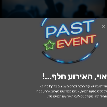
האירוע חלף
ערב הוקרה אנריקו מסיאס
20:30 | 08.06
מתי?
אוי, האירוע חלף...
!
חיפה
•
תיאטרון הצפון
איפה?
אל דאגה! יש עוד הרבה דברים מעניינים בדרך! כדי לא
146 ₪ - 69 ₪
כמה עולה?
לפספס בפעם הבאה, אנחנו ממליצים לעקוב אחרי , ככה
תמיד תהיו מעודכנים לגבי האירועים הבאים שלו.