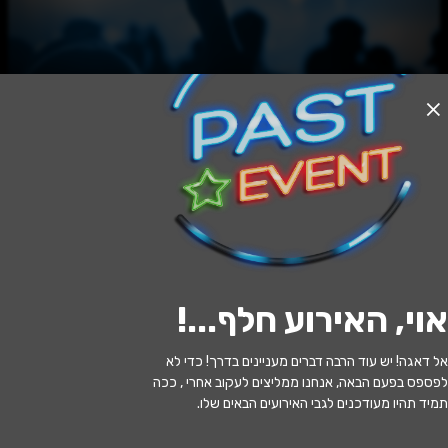
האירוע חלף
המחווה לקולדפליי
21:00 | 12.09
מתי?
אוי, האירוע חלף...
!
תל אביב
•
היכל התרבות תל אביב
איפה?
אל דאגה! יש עוד הרבה דברים מעניינים בדרך! כדי לא
285 ₪ - 189 ₪
כמה עולה?
לפספס בפעם הבאה, אנחנו ממליצים לעקוב אחרי , ככה
תמיד תהיו מעודכנים לגבי האירועים הבאים שלו.