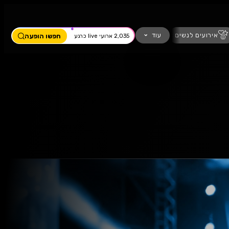
ים
מחזמר
חזנות
כדורגל
עוד
חפשו הופעה
2,035 ארועי live כרגע