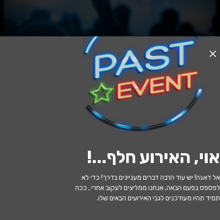
האירוע חלף
לשחרר את שולי סאן
17:30 | 17.09
מתי?
אוי, האירוע חלף...
!
מעלות תרשיחא
•
היכל התרבות מעלות
איפה?
תרשיחא
אל דאגה! יש עוד הרבה דברים מעניינים בדרך! כדי לא
לפספס בפעם הבאה, אנחנו ממליצים לעקוב אחרי , ככה
10 ₪
כמה עולה?
תמיד תהיו מעודכנים לגבי האירועים הבאים שלו.