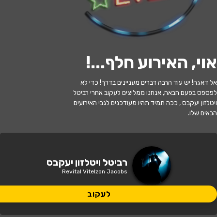
לעקוב
אוי, האירוע חלף...
!
האירוע חלף
אל דאגה! יש עוד הרבה דברים מעניינים בדרך! כדי לא
לפספס בפעם הבאה, אנחנו ממליצים לעקוב אחרי רביטל
רביטל ויטלזון יעקבס
ויטלזון יעקבס , ככה תמיד תהיו מעודכנים לגבי האירועים
הבאים שלו.
21:00 | 13.11
מתי?
באר שבע
•
המשכן לאמנויות הבמה באר
רביטל ויטלזון יעקבס
איפה?
שבע
Revital Vitelzon Jacobs
149 ₪
לעקוב
כמה עולה?