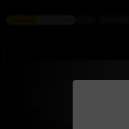
ים
מחזמר
חזנות
כדורגל
עוד
חפשו הופעה
2,036 ארועי live כרגע
צילום: צילום: מאיר כהן