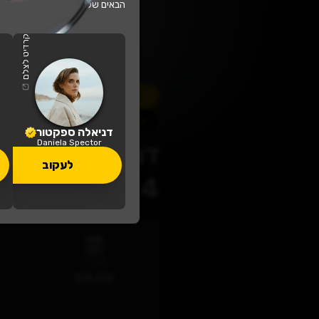
הבאים שלו.
קרדיט לצלם
דניאלה ספקטור
Daniela Spector
לעקוב
עקוב
המלאי
אלה ספקטור מארחת א