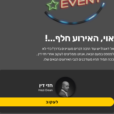
י
ל
ו
ם
:
צ
י
ל
ו
ם
:
מ
ש
ה
נ
ח
ו
מ
ו
ב
י
ץ
,
ו
י
ק
י
פ
ד
י
ה
,
מ
ו
פ
ץ
ב
ר
י
ש
י
ו
ן
C
C
B
Y
-
S
A
4
.
לעקוב
אוי, האירוע חלף...
!
האירוע חלף
אל דאגה! יש עוד הרבה דברים מעניינים בדרך! כדי לא
חזי דין במופע 360 מעלות
לפספס בפעם הבאה, אנחנו ממליצים לעקוב אחרי חזי דין ,
ככה תמיד תהיו מעודכנים לגבי האירועים הבאים שלו.
21:00 | 06.06
מתי?
תל אביב
•
רדינג 3
איפה?
חזי דין
Hezi Dean
129 ₪
כמה עולה?
לעקוב