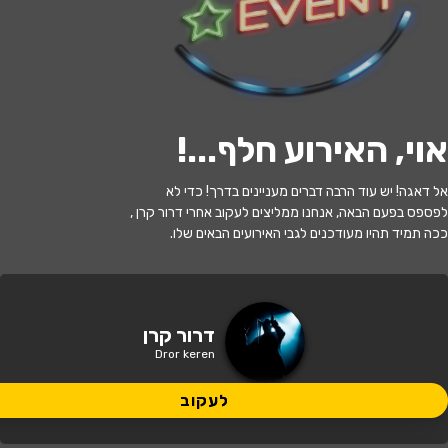
לעקוב
אוי, האירוע חלף...
!
האירוע חלף
אל דאגה! יש עוד הרבה דברים מעניינים בדרך! כדי לא
דרור קרן סטנדאפ, תיאטרון ירושלים
לפספס בפעם הבאה, אנחנו ממליצים לעקוב אחרי דרור קרן ,
ככה תמיד תהיו מעודכנים לגבי האירועים הבאים שלו.
21:30 | 25.10
מתי?
ירושלים
•
תיאטרון ירושלים
איפה?
דרור קרן
Dror keren
120 ₪ - 99 ₪
כמה עולה?
לעקוב