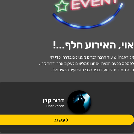
לעקוב
אוי, האירוע חלף...
!
האירוע חלף
אל דאגה! יש עוד הרבה דברים מעניינים בדרך! כדי לא
דרור קרן
לפספס בפעם הבאה, אנחנו ממליצים לעקוב אחרי דרור קרן ,
ככה תמיד תהיו מעודכנים לגבי האירועים הבאים שלו.
21:00 | 28.07
מתי?
הוד השרון
•
בית מקומי לתרבות, הוד
דרור קרן
איפה?
השרון יהושע בן גמלא 26
Dror keren
125 ₪ - 95 ₪
לעקוב
כמה עולה?