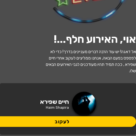
לעקוב
אוי, האירוע חלף...
!
אזל המלאי
אל דאגה! יש עוד הרבה דברים מעניינים בדרך! כדי לא
סינמה אישי ד''ר חיים שפירא + הקרנת
לפספס בפעם הבאה, אנחנו ממליצים לעקוב אחרי חיים
הסרט ''מכונת הכסף''
שפירא , ככה תמיד תהיו מעודכנים לגבי האירועים הבאים
שלו.
20:00 | 06.08
מתי?
כפר סבא
•
הוט סינמה אושילנד כפר
חיים שפירא
איפה?
סבא
Haim Shapira
65 ₪ - 35 ₪
לעקוב
כמה עולה?