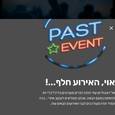
האירוע חלף
NADAV AZULAY – “Toy Dinosaur”
Album Release
20:30 | 15.06
מתי?
אוי, האירוע חלף...
!
תל אביב
•
AMAMA, תל אביב-יפו
איפה?
אל דאגה! יש עוד הרבה דברים מעניינים בדרך! כדי לא
70 ₪
כמה עולה?
לפספס בפעם הבאה, אנחנו ממליצים לעקוב אחרי , ככה
תמיד תהיו מעודכנים לגבי האירועים הבאים שלו.