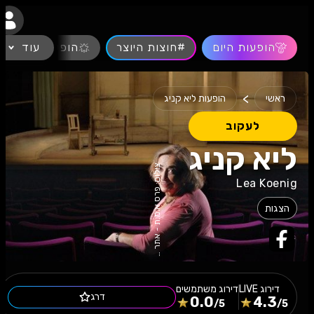
נגישות
הופעות היום
#חוצות היוצר
עוד
הופעות חיות
>
ראשי
הופעות ליא קניג
לעקוב
ליא קניג
צ
Lea Koenig
הצגות
פ
0
דירוג
LIVE
דירוג משתמשים
דרג
0.0
4.3
/5
/5