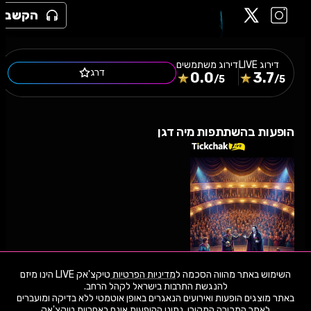
הקשב
דירוג
LIVE
דירוג משתמשים
דרג
0.0
3.7
/5
/5
הופעות בהשתתפות מיה דגן
השימוש באתר מהווה הסכמה ל
מדיניות הפרטיות
טיקצ'אק LIVE הינו מיזם
באתר מוצגים הופעות ואירועים הנאגרים באופן אוטמטי ללא בדיקה ומועברים
14.8.26
שישי
21:00
לאתר המכירה המקורי. נתוני ההופעות אינם באחריות טיקצ'אק