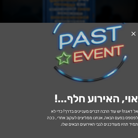
האירוע חלף
יאסו - האהבה היוונית שלי
20:30 | 24.05
מתי?
אוי, האירוע חלף...
!
קריית מוצקין
•
היכל התיאטרון קריית
איפה?
מוצקין החשמונאים 77, קריית מוצקין
אל דאגה! יש עוד הרבה דברים מעניינים בדרך! כדי לא
לפספס בפעם הבאה, אנחנו ממליצים לעקוב אחרי , ככה
169 ₪
כמה עולה?
תמיד תהיו מעודכנים לגבי האירועים הבאים שלו.