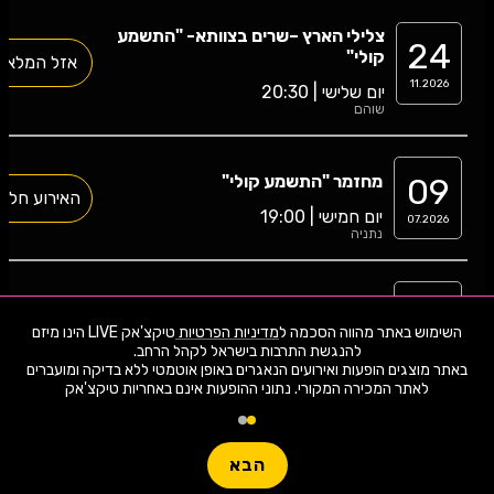
צלילי הארץ –שרים בצוותא- "התשמע
24
קולי"
אזל המלאי
11.2026
יום שלישי | 20:30
שוהם
09
מחזמר "התשמע קולי"
האירוע חלף
יום חמישי | 19:00
07.2026
נתניה
25
התשמע קולי - חולון
האירוע חלף
השימוש באתר מהווה הסכמה ל
מדיניות הפרטיות
טיקצ'אק LIVE הינו מיזם
יום חמישי | 20:30
06.2026
חולון
באתר מוצגים הופעות ואירועים הנאגרים באופן אוטמטי ללא בדיקה ומועברים
לאתר המכירה המקורי. נתוני ההופעות אינם באחריות טיקצ'אק
16
התשמע קולי | ת. העברי
האירוע חלף
הבא
יום שבת | 21:00
05.2026
מודיעין מכבים רעות