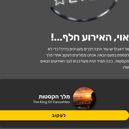
לעקוב
אוי, האירוע חלף...
!
האירוע חלף
אל דאגה! יש עוד הרבה דברים מעניינים בדרך! כדי לא
23/06 מלך הקסטות בSUPREME
לפספס בפעם הבאה, אנחנו ממליצים לעקוב אחרי מלך
ROOM!
הקסטות , ככה תמיד תהיו מעודכנים לגבי האירועים הבאים
שלו.
21:00 | 23.06
מתי?
תל אביב
•
שדרות רוטשילד - תל אביב
איפה?
מלך הקסטות
The King Of Cassettes
200 ₪ - 150 ₪
כמה עולה?
לעקוב