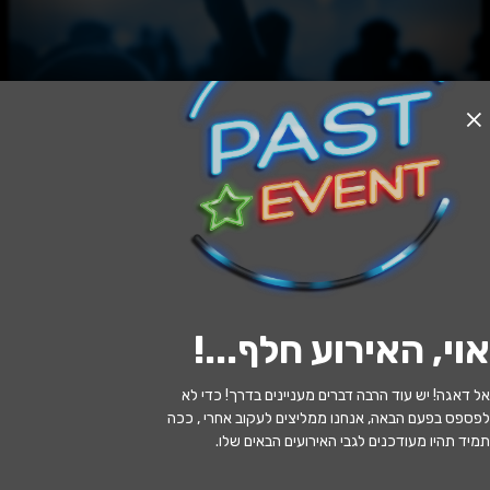
האירוע חלף
MUNDOS: RIDING 3 TLV PORT 18.6
22:30 | 18.06
מתי?
אוי, האירוע חלף...
!
רדינג 3, ת"א
איפה?
אל דאגה! יש עוד הרבה דברים מעניינים בדרך! כדי לא
140 ₪ - 100 ₪
כמה עולה?
לפספס בפעם הבאה, אנחנו ממליצים לעקוב אחרי , ככה
תמיד תהיו מעודכנים לגבי האירועים הבאים שלו.