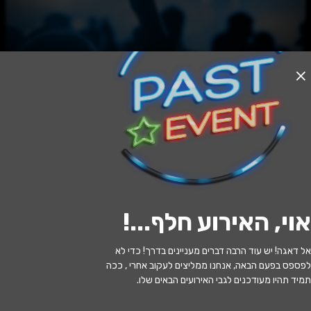
האירוע חלף
JOHNDOE - SATURDAY
23:00 | 10.01
מתי?
אוי, האירוע חלף...
!
תל אביב
•
שדרות רוטשילד - תל אביב
איפה?
אל דאגה! יש עוד הרבה דברים מעניינים בדרך! כדי לא
לפספס בפעם הבאה, אנחנו ממליצים לעקוב אחרי , ככה
תמיד תהיו מעודכנים לגבי האירועים הבאים שלו.