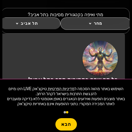
מתי ואיפה בקטגורית מסיבות בתל אביב?
מחר
תל אביב
כל מה שחם במסיבות מחר בתל אביב!
לחצו "עקוב" כדי לקבל עדכונים ראשונים על השקת
השימוש באתר מהווה הסכמה ל
מדיניות הפרטיות
טיקצ'אק LIVE הינו מיזם
הופעות, כרטיסים, שוברי הנחה וחשיפה בלעדית
למתרחש באזור שלכם. הצטרפו לסצנת התרבות
באתר מוצגים הופעות ואירועים הנאגרים באופן אוטמטי ללא בדיקה ומועברים
במסיבות מחר בתל אביב ותהיו חלק מהמשפחה!
לאתר המכירה המקורי. נתוני ההופעות אינם באחריות טיקצ'אק
1,942 ארועי live כרגע
לעקוב
חפשו הופעה
הבא
שימו -💓- נתוני ההופעות המוצגים עודכנו על ידי בינה מלאכותית מאתר המכירה