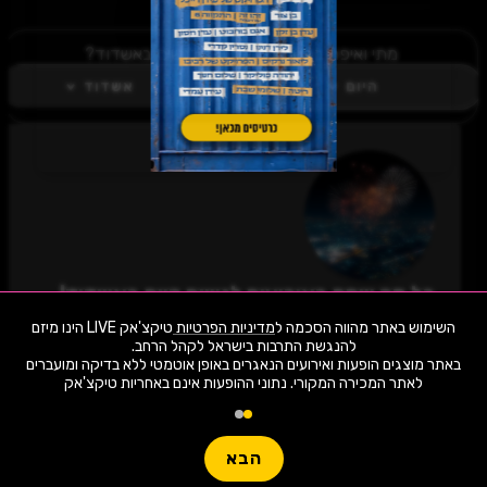
מתי ואיפה בקטגורית אירועים לנשים באשדוד?
היום
אשדוד
כל מה שחם באירועים לנשים היום באשדוד!
לחצו "עקוב" כדי לקבל עדכונים ראשונים על השקת
השימוש באתר מהווה הסכמה ל
מדיניות הפרטיות
טיקצ'אק LIVE הינו מיזם
הופעות, כרטיסים, שוברי הנחה וחשיפה בלעדית
למתרחש באזור שלכם. הצטרפו לסצנת התרבות
באתר מוצגים הופעות ואירועים הנאגרים באופן אוטמטי ללא בדיקה ומועברים
באירועים לנשים היום באשדוד ותהיו חלק מהמשפחה!
לאתר המכירה המקורי. נתוני ההופעות אינם באחריות טיקצ'אק
1,940 ארועי live כרגע
לעקוב
חפשו הופעה
הבא
שימו -💓- נתוני ההופעות המוצגים עודכנו על ידי בינה מלאכותית מאתר המכירה