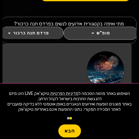
מתי ואיפה בקטגורית אירועים לנשים בפרדס חנה כרכור?
סופ"ש
פרדס חנה כרכור
כל מה שחם באירועים לנשים סופ"ש בפרדס
השימוש באתר מהווה הסכמה ל
מדיניות הפרטיות
טיקצ'אק LIVE הינו מיזם
חנה כרכור!
באתר מוצגים הופעות ואירועים הנאגרים באופן אוטמטי ללא בדיקה ומועברים
לחצו "עקוב" כדי לקבל עדכונים ראשונים על השקת
לאתר המכירה המקורי. נתוני ההופעות אינם באחריות טיקצ'אק
הופעות, כרטיסים, שוברי הנחה וחשיפה בלעדית
1,945 ארועי live כרגע
למתרחש באזור שלכם. הצטרפו לסצנת התרבות
חפשו הופעה
באירועים לנשים סופ"ש בפרדס חנה כרכור ותהיו
חלק מהמשפחה!
הבא