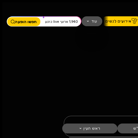
ים
מחזמר
חזנות
כדורגל
עוד
חפשו הופעה
1,940 ארועי live כרגע