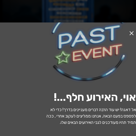
האירוע חלף
מניו יורק לסן פרנסיסקו
20:30 | 11.06
מתי?
אוי, האירוע חלף...
!
פתח תקווה
•
היכל התרבות פתח תקווה
איפה?
אל דאגה! יש עוד הרבה דברים מעניינים בדרך! כדי לא
219 ₪ - 69 ₪
כמה עולה?
לפספס בפעם הבאה, אנחנו ממליצים לעקוב אחרי , ככה
תמיד תהיו מעודכנים לגבי האירועים הבאים שלו.